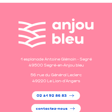
1 esplanade Antoine Glémain - Segré
49500 Segré-en-Anjou bleu
56 rue du Général Leclerc
49220 Le Lion-d'Angers
02 41 92 86 83
contactez-nous