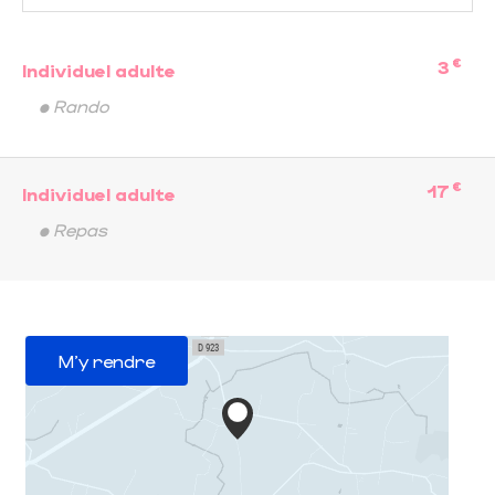
€
3
Individuel adulte
• Rando
€
17
Individuel adulte
• Repas
M'y rendre