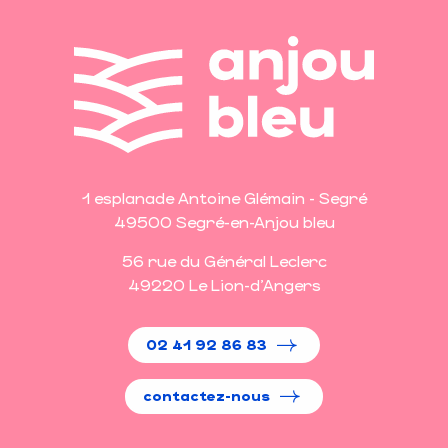
1 esplanade Antoine Glémain - Segré
49500 Segré-en-Anjou bleu
56 rue du Général Leclerc
49220 Le Lion-d'Angers
02 41 92 86 83
contactez-nous