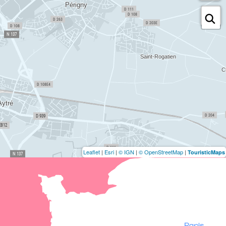
Leaflet
|
Esri
|
© IGN
|
© OpenStreetMap
|
TouristicMaps