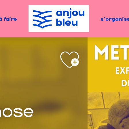
à faire
s'organis
ose
-