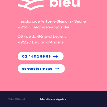
1 esplanade Antoine Glémain - Segré
49500 Segré-en-Anjou bleu
56 rue du Général Leclerc
49220 Le Lion-d'Angers
02 41 92 86 83
contactez-nous
Site Officiel
Mentions légales