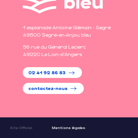
1 esplanade Antoine Glémain - Segré
49500 Segré-en-Anjou bleu
56 rue du Général Leclerc
49220 Le Lion-d'Angers
02 41 92 86 83
contactez-nous
Site Officiel
Mentions légales