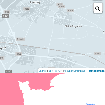
Leaflet
|
Esri
|
© IGN
|
© OpenStreetMap
|
TouristicMaps