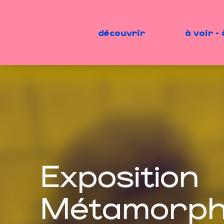
Aller
au
contenu
découvrir
à voir - 
principal
Exposition
Métamorph