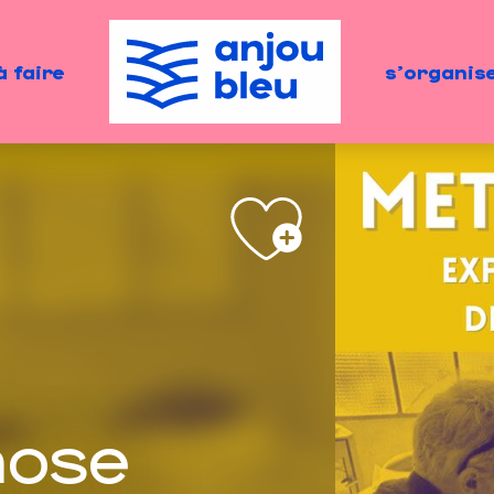
à faire
s'organis
ose