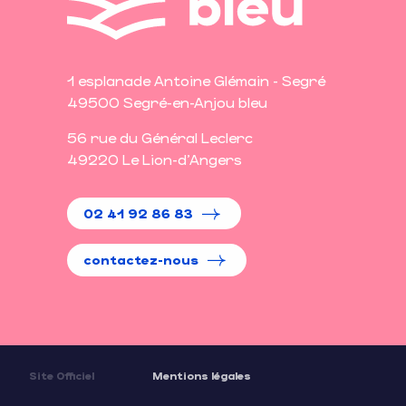
1 esplanade Antoine Glémain - Segré
49500 Segré-en-Anjou bleu
56 rue du Général Leclerc
49220 Le Lion-d'Angers
02 41 92 86 83
contactez-nous
Site Officiel
Mentions légales