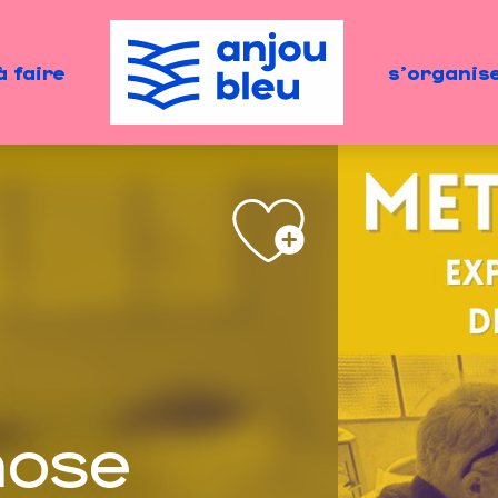
à faire
s'organis
ose