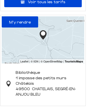
Voir tous les tarifs
M'y rendre
Bibliothèque
1 impasse des petits murs
Châtelais
49500
CHATELAIS, SEGRÉ-EN-
ANJOU BLEU