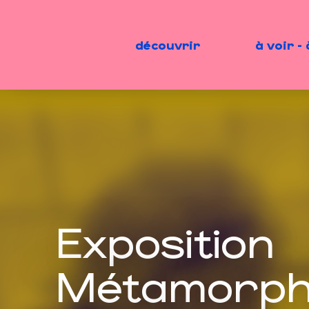
Aller
au
contenu
découvrir
à voir - 
principal
Exposition
Métamorph