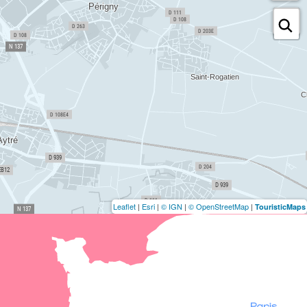
Leaflet
|
Esri
|
© IGN
|
© OpenStreetMap
|
TouristicMaps