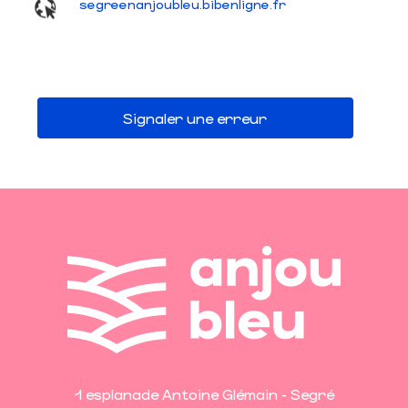
segreenanjoubleu.bibenligne.fr
Signaler une erreur
1 esplanade Antoine Glémain - Segré