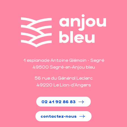
1 esplanade Antoine Glémain - Segré
49500 Segré-en-Anjou bleu
56 rue du Général Leclerc
49220 Le Lion-d'Angers
02 41 92 86 83
contactez-nous