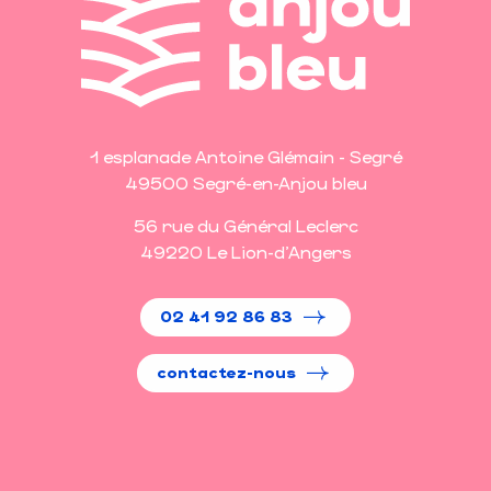
1 esplanade Antoine Glémain - Segré
49500 Segré-en-Anjou bleu
56 rue du Général Leclerc
49220 Le Lion-d'Angers
02 41 92 86 83
contactez-nous