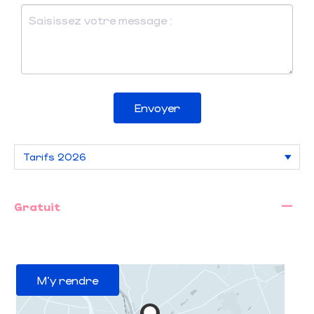
Envoyer
—
Gratuit
M'y rendre