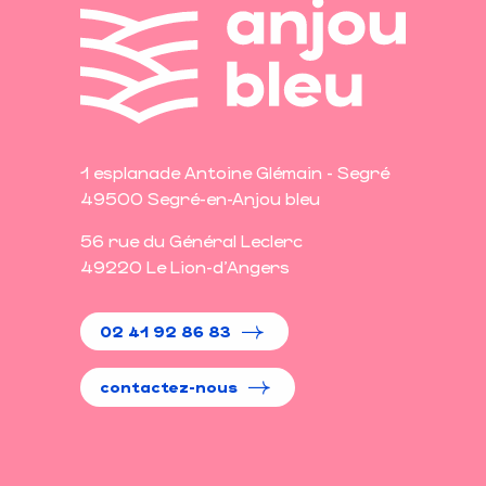
1 esplanade Antoine Glémain - Segré
49500 Segré-en-Anjou bleu
56 rue du Général Leclerc
49220 Le Lion-d'Angers
02 41 92 86 83
contactez-nous