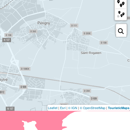
Leaflet
|
Esri
|
© IGN
|
© OpenStreetMap
|
TouristicMaps