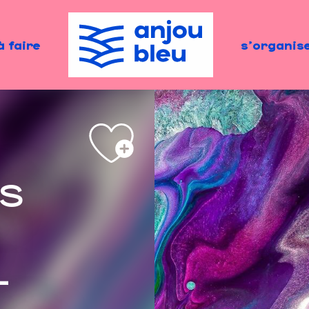
à faire
s'organis
s
-