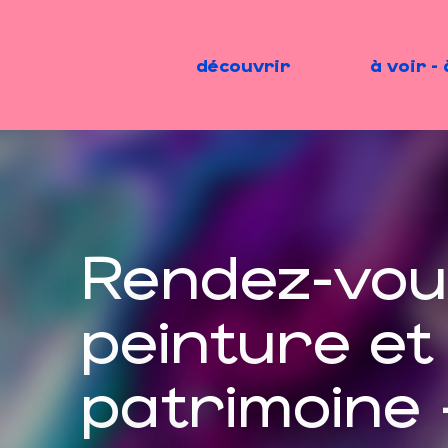
Aller
au
contenu
découvrir
à voir - 
principal
Rendez-vou
peinture et
patrimoine 