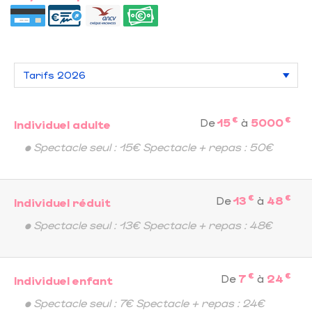
€
€
De
15
à
5000
Individuel adulte
• Spectacle seul : 15€ Spectacle + repas : 50€
€
€
De
13
à
48
Individuel réduit
• Spectacle seul : 13€ Spectacle + repas : 48€
€
€
De
7
à
24
Individuel enfant
• Spectacle seul : 7€ Spectacle + repas : 24€