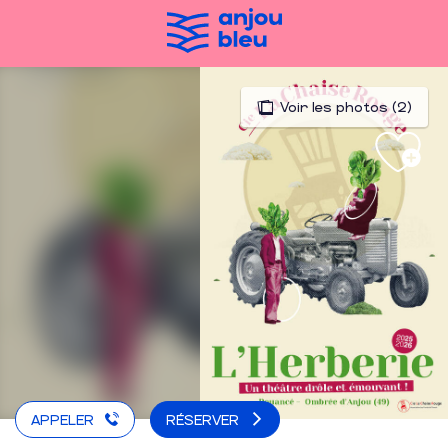
Aller
au
contenu
principal
Voir les photos (2)
APPELER
RÉSERVER