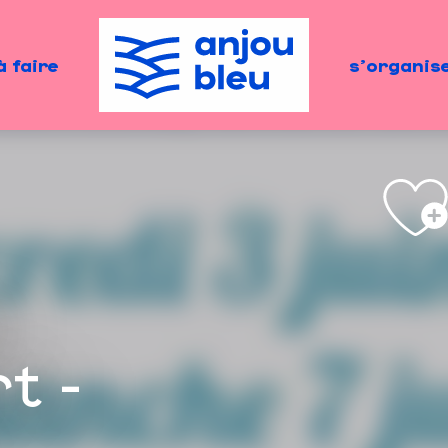
à faire
s'organis
e
t -