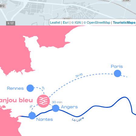
Leaflet
|
Esri
|
© IGN
|
© OpenStreetMap
|
TouristicMaps