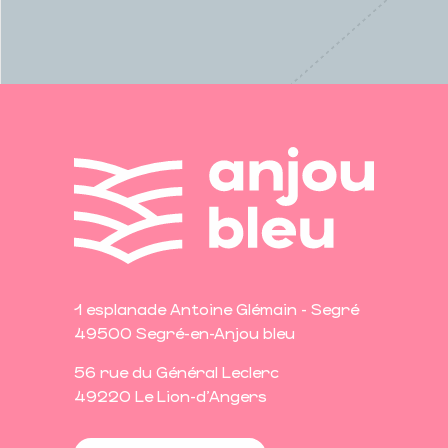
1 esplanade Antoine Glémain - Segré
49500 Segré-en-Anjou bleu
56 rue du Général Leclerc
49220 Le Lion-d'Angers