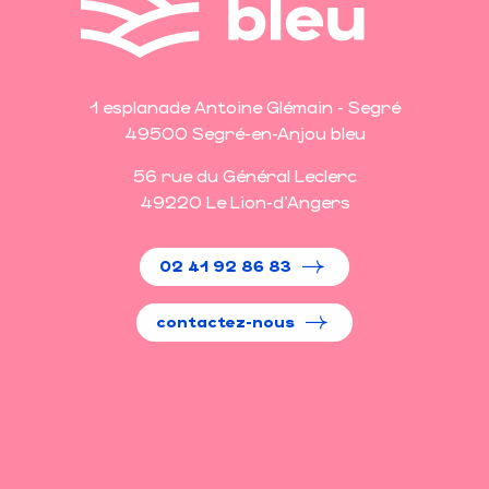
1 esplanade Antoine Glémain - Segré
49500 Segré-en-Anjou bleu
56 rue du Général Leclerc
49220 Le Lion-d'Angers
02 41 92 86 83
contactez-nous