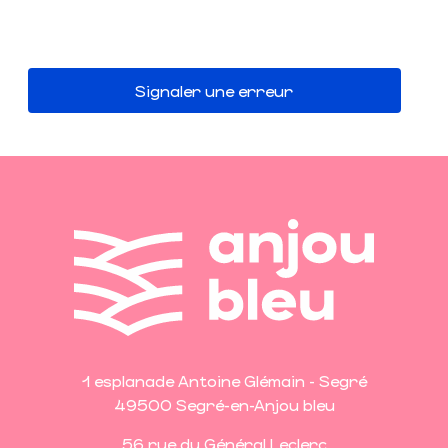
Signaler une erreur
1 esplanade Antoine Glémain - Segré
49500 Segré-en-Anjou bleu
56 rue du Général Leclerc