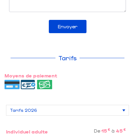
Envoyer
Tarifs
Moyens de paiement
€
€
De
15
à
45
Individuel adulte