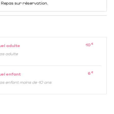
. Repas sur réservation.
€
10
uel adulte
as adulte
€
6
uel enfant
as enfant moins de 10 ans