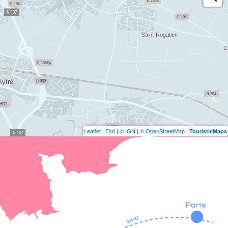
Leaflet
|
Esri
|
© IGN
|
© OpenStreetMap
|
TouristicMaps