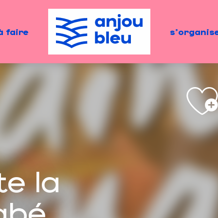
à faire
s'organis
te la
abé