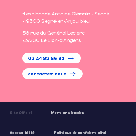
1 esplanade Antoine Glémain - Segré
49500 Segré-en-Anjou bleu
56 rue du Général Leclerc
49220 Le Lion-d'Angers
02 41 92 86 83
contactez-nous
Site Officiel
Mentions légales
Accessibilité
Politique de confidentialité