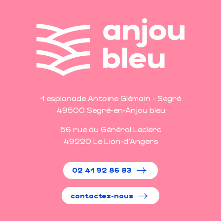
1 esplanade Antoine Glémain - Segré
49500 Segré-en-Anjou bleu
56 rue du Général Leclerc
49220 Le Lion-d'Angers
02 41 92 86 83
contactez-nous