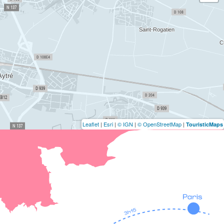
Leaflet
|
Esri
|
© IGN
|
© OpenStreetMap
|
TouristicMaps