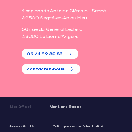
1 esplanade Antoine Glémain - Segré
49500 Segré-en-Anjou bleu
56 rue du Général Leclerc
49220 Le Lion-d'Angers
02 41 92 86 83
contactez-nous
Site Officiel
Mentions légales
Accessibilité
Politique de confidentialité