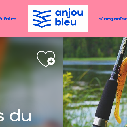
à faire
s'organis
s du