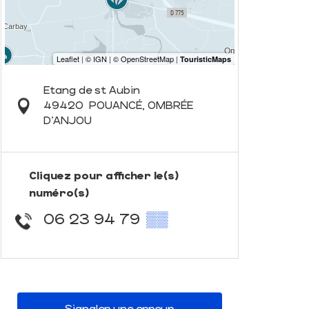
Etang de st Aubin
49420
POUANCÉ, OMBRÉE
D'ANJOU
Cliquez pour afficher le(s)
numéro(s)
06 23 94 79
▒▒
Signaler une erreur