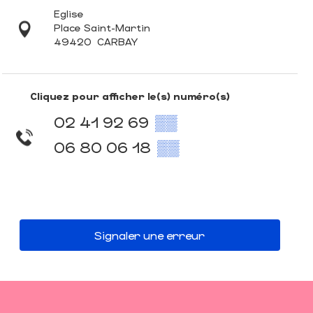
Eglise
Place Saint-Martin
49420
CARBAY
Cliquez pour afficher le(s) numéro(s)
02 41 92 69
▒▒
06 80 06 18
▒▒
Signaler une erreur