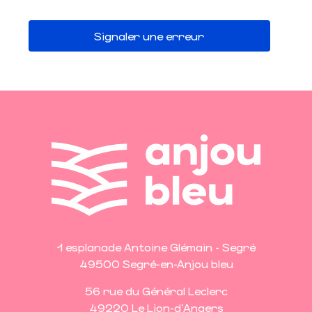
Signaler une erreur
1 esplanade Antoine Glémain - Segré
49500 Segré-en-Anjou bleu
56 rue du Général Leclerc
49220 Le Lion-d'Angers