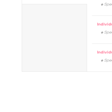
• Spe
Individ
• Spe
Individ
• Spe