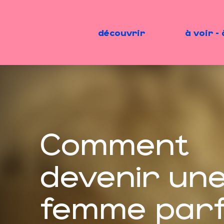
Aller
au
contenu
découvrir
à voir - 
principal
Comment
devenir un
femme parf