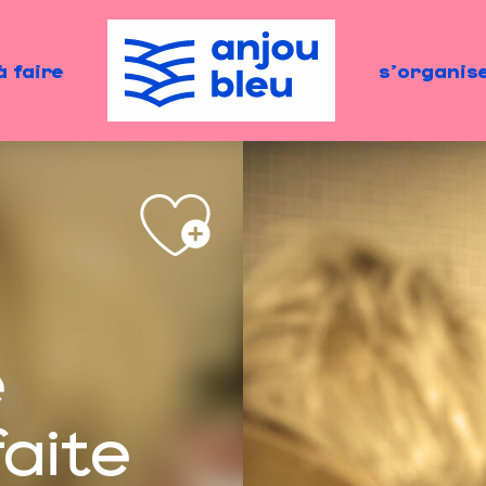
à faire
s'organis
e
aite