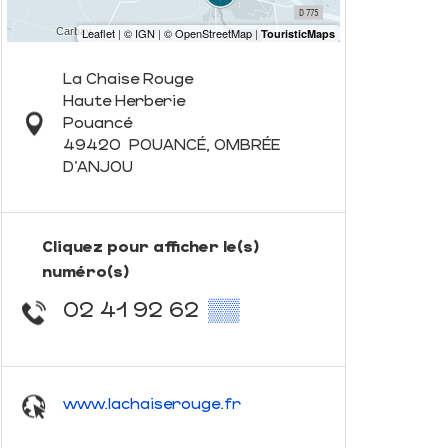
La Chaise Rouge
Haute Herberie
Pouancé
49420
POUANCÉ, OMBRÉE
D'ANJOU
Cliquez pour afficher le(s)
numéro(s)
02 41 92 62
▒▒
www.lachaiserouge.fr