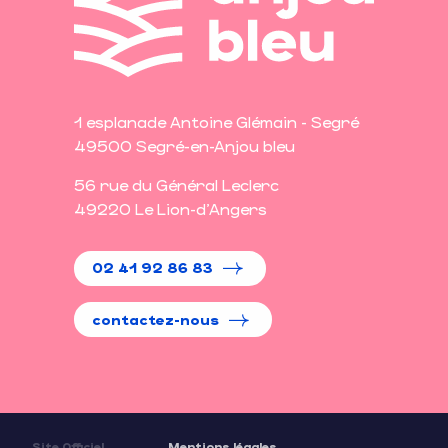
1 esplanade Antoine Glémain - Segré
49500 Segré-en-Anjou bleu
56 rue du Général Leclerc
49220 Le Lion-d'Angers
02 41 92 86 83
contactez-nous
Site Officiel
Mentions légales