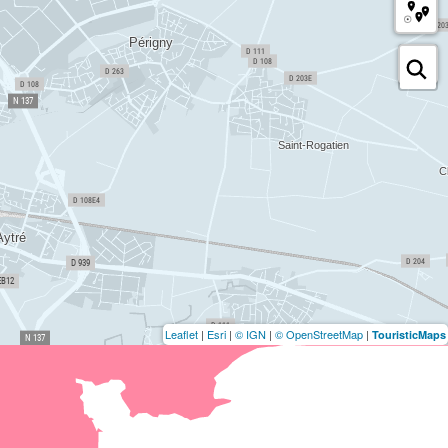
Leaflet
|
Esri
|
© IGN
|
© OpenStreetMap
|
TouristicMaps