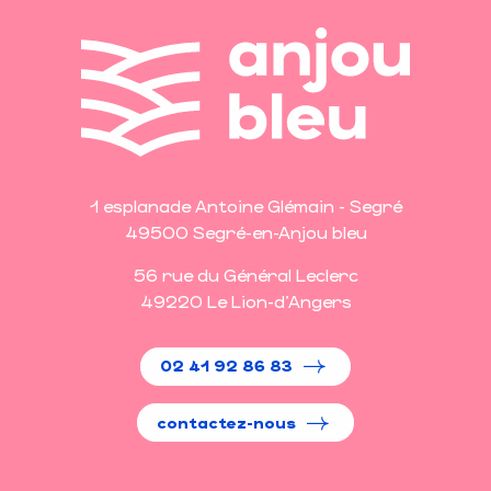
1 esplanade Antoine Glémain - Segré
49500 Segré-en-Anjou bleu
56 rue du Général Leclerc
49220 Le Lion-d'Angers
02 41 92 86 83
contactez-nous