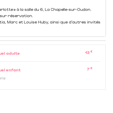
otte » à la salle du 6, La Chapelle-sur-Oudon.
sur réservation.
ia, Marc et Louise Huby, ainsi que d’autres invités
€
13
uel adulte
€
7
uel enfant
ans