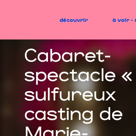
Aller
au
contenu
découvrir
à voir - 
principal
Cabaret-
spectacle «
sulfureux
casting de
Marie-