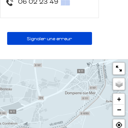
06 02 23 49
▒▒
Signaler une erreur
+
−