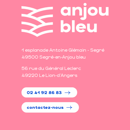
1 esplanade Antoine Glémain - Segré
49500 Segré-en-Anjou bleu
56 rue du Général Leclerc
49220 Le Lion-d'Angers
02 41 92 86 83
contactez-nous