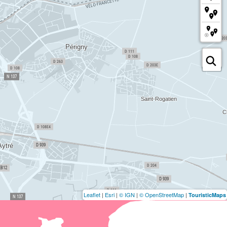
Leaflet
|
Esri
|
© IGN
|
© OpenStreetMap
|
TouristicMaps