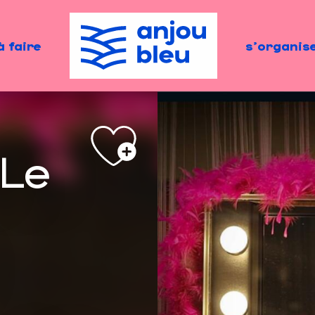
à faire
s'organis
 Le