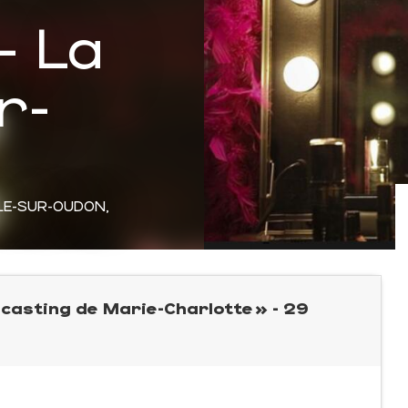
- La
r-
LE-SUR-OUDON,
casting de Marie-Charlotte » - 29