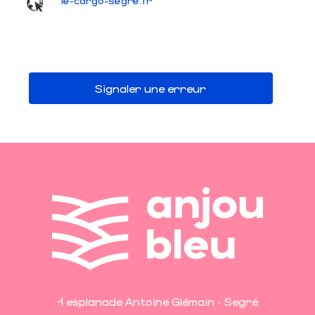
le-cargo-segre.fr
Signaler une erreur
1 esplanade Antoine Glémain - Segré