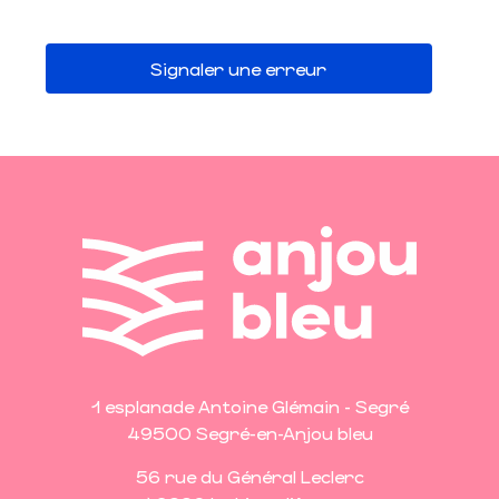
Signaler une erreur
1 esplanade Antoine Glémain - Segré
49500 Segré-en-Anjou bleu
56 rue du Général Leclerc