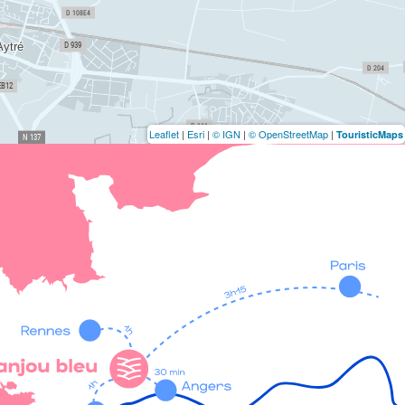
Leaflet
|
Esri
|
© IGN
|
© OpenStreetMap
|
TouristicMaps