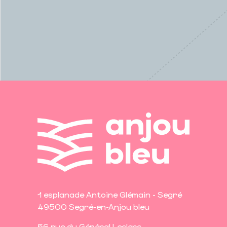
1 esplanade Antoine Glémain - Segré
49500 Segré-en-Anjou bleu
56 rue du Général Leclerc