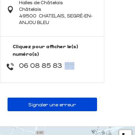
Halles de Châtelais
Châtelais
49500
CHATELAIS, SEGRÉ-EN-
ANJOU BLEU
Cliquez pour afficher le(s)
numéro(s)
06 08 85 83
▒▒
Signaler une erreur