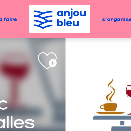
à faire
s'organis
c
lles