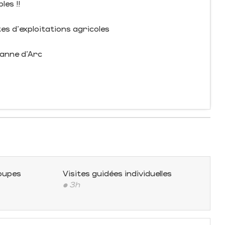
les !!
tes d'exploitations agricoles
eanne d'Arc
roupes
Visites guidées individuelles
• 3h