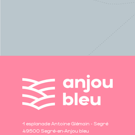
1 esplanade Antoine Glémain - Segré
49500 Segré-en-Anjou bleu