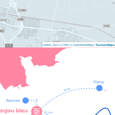
Leaflet
|
Esri
|
© IGN
|
© OpenStreetMap
|
TouristicMaps