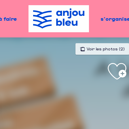
à faire
s'organis
Voir les photos (2)