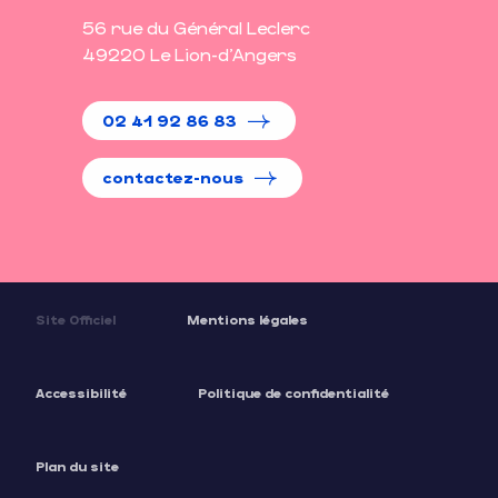
56 rue du Général Leclerc
49220 Le Lion-d'Angers
02 41 92 86 83
contactez-nous
Site Officiel
Mentions légales
Accessibilité
Politique de confidentialité
Plan du site