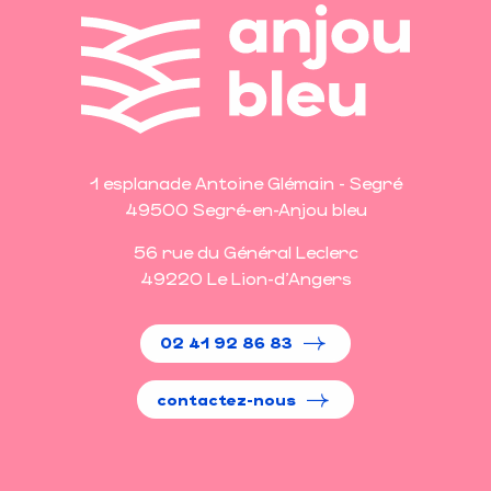
1 esplanade Antoine Glémain - Segré
49500 Segré-en-Anjou bleu
56 rue du Général Leclerc
49220 Le Lion-d'Angers
02 41 92 86 83
contactez-nous