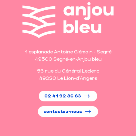
1 esplanade Antoine Glémain - Segré
49500 Segré-en-Anjou bleu
56 rue du Général Leclerc
49220 Le Lion-d'Angers
02 41 92 86 83
contactez-nous