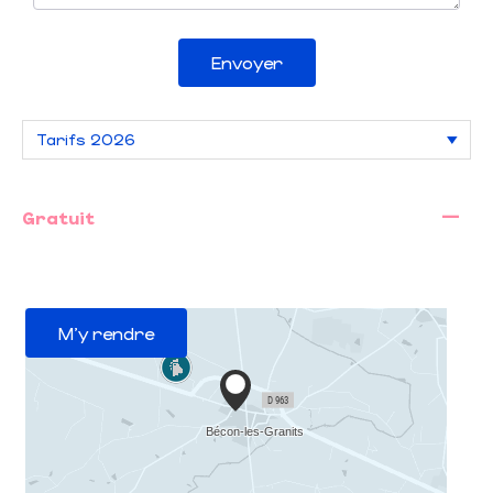
Envoyer
—
Gratuit
M'y rendre