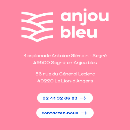
1 esplanade Antoine Glémain - Segré
49500 Segré-en-Anjou bleu
56 rue du Général Leclerc
49220 Le Lion-d'Angers
02 41 92 86 83
contactez-nous