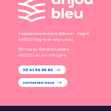
1 esplanade Antoine Glémain - Segré
49500 Segré-en-Anjou bleu
56 rue du Général Leclerc
49220 Le Lion-d'Angers
02 41 92 86 83
contactez-nous