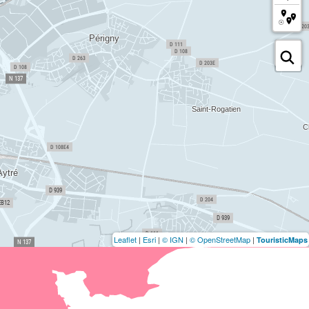
Leaflet
|
Esri
|
© IGN
|
© OpenStreetMap
|
TouristicMaps