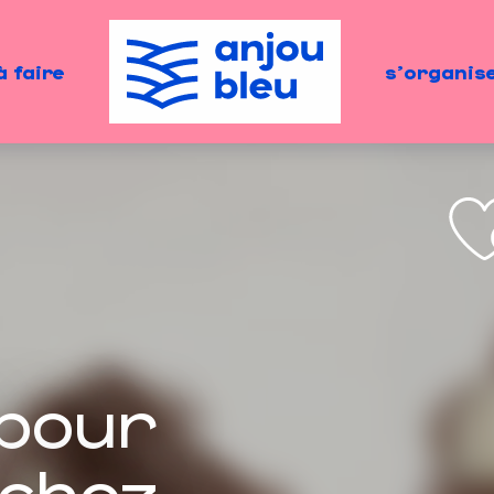
à faire
s'organis
 pour
 chez