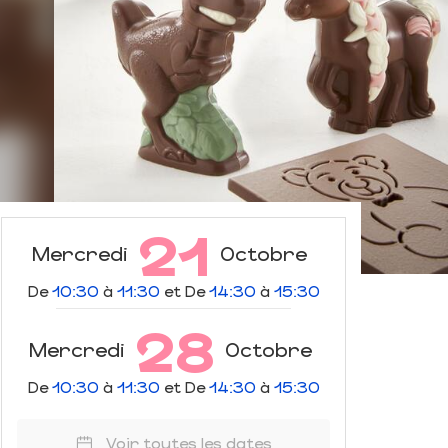
21
Mercredi
Octobre
De
10:30
à
11:30
et De
14:30
à
15:30
28
Mercredi
Octobre
De
10:30
à
11:30
et De
14:30
à
15:30
Voir toutes les dates