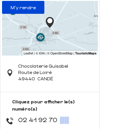
M'y rendre
Chocolaterie Guisabel
Route de Loiré
49440
CANDÉ
Cliquez pour afficher le(s)
numéro(s)
02 41 92 70
▒▒