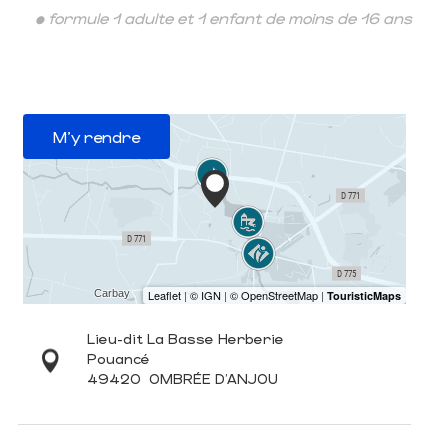
• formule 1 adulte et 1 enfant de moins de 16 ans
M'y rendre
Lieu-dit La Basse Herberie
Pouancé
49420
OMBRÉE D'ANJOU