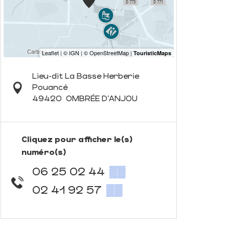
Lieu-dit La Basse Herberie
Pouancé
49420
OMBRÉE D'ANJOU
Cliquez pour afficher le(s)
numéro(s)
06 25 02 44
▒▒
02 41 92 57
▒▒