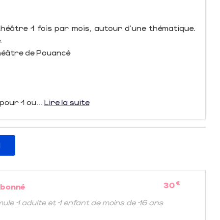
e théâtre 1 fois par mois, autour d’une thématique.
.
Théâtre de Pouancé
 pour 1 ou...
Lire la suite
l
€
30
abonné
mule 1 adulte et 1 enfant de moins de 16 ans