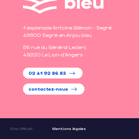
1 esplanade Antoine Glémain - Segré
49500 Segré-en-Anjou bleu
56 rue du Général Leclerc
49220 Le Lion-d'Angers
02 41 92 86 83
contactez-nous
Site Officiel
Mentions légales