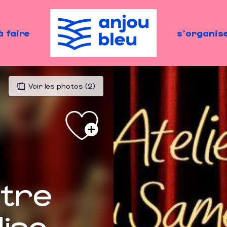
à faire
s'organis
Voir les photos (2)
âtre
ise