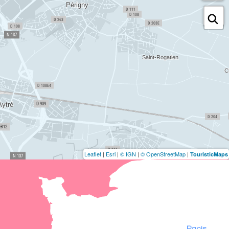
Leaflet
|
Esri
|
© IGN
|
© OpenStreetMap
|
TouristicMaps