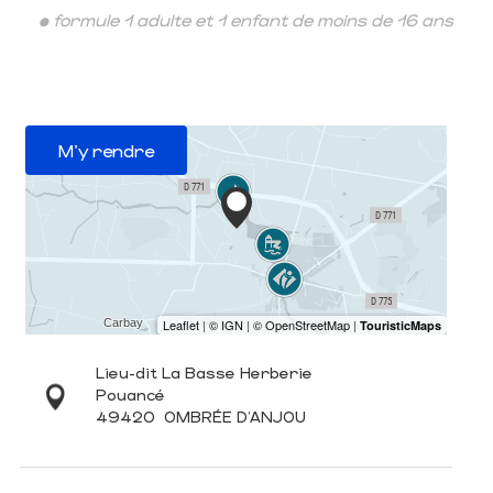
• formule 1 adulte et 1 enfant de moins de 16 ans
M'y rendre
Lieu-dit La Basse Herberie
Pouancé
49420
OMBRÉE D'ANJOU