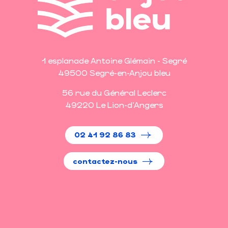
1 esplanade Antoine Glémain - Segré
49500 Segré-en-Anjou bleu
56 rue du Général Leclerc
49220 Le Lion-d'Angers
02 41 92 86 83
contactez-nous