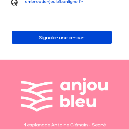
ombreedanjou.bibenligne.fr
Signaler une erreur
1 esplanade Antoine Glémain - Segré