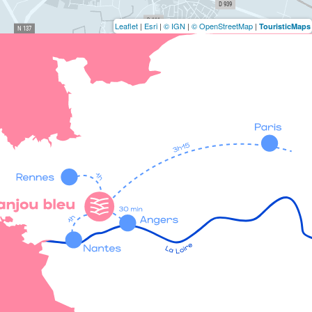
Leaflet
|
Esri
|
© IGN
|
© OpenStreetMap
|
TouristicMaps