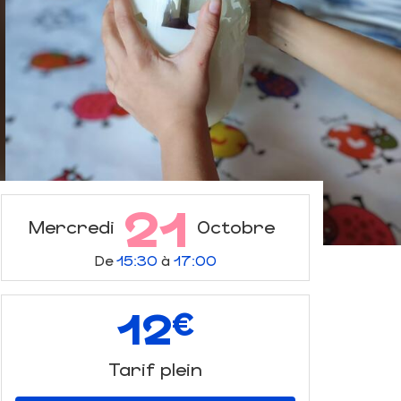
21
Mercredi
Octobre
De
15:30
à
17:00
12
€
Tarif plein