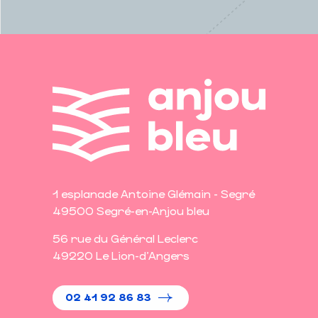
1 esplanade Antoine Glémain - Segré
49500 Segré-en-Anjou bleu
56 rue du Général Leclerc
49220 Le Lion-d'Angers
02 41 92 86 83