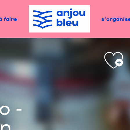
à faire
s'organis
o -
on