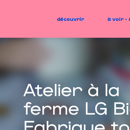
Aller
au
contenu
découvrir
à voir - 
principal
Atelier à la
ferme LG Bi
Fabrique t