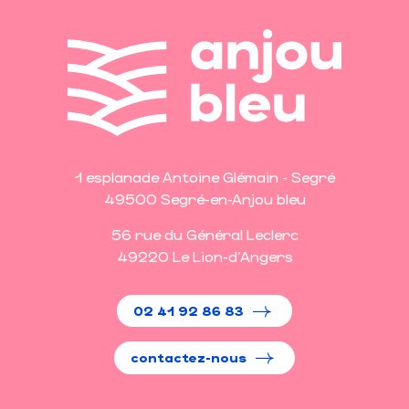
1 esplanade Antoine Glémain - Segré
49500 Segré-en-Anjou bleu
56 rue du Général Leclerc
49220 Le Lion-d'Angers
02 41 92 86 83
contactez-nous