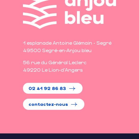
1 esplanade Antoine Glémain - Segré
49500 Segré-en-Anjou bleu
56 rue du Général Leclerc
49220 Le Lion-d'Angers
02 41 92 86 83
contactez-nous