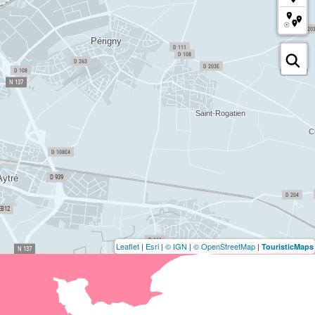
Leaflet
|
Esri
|
© IGN
|
© OpenStreetMap
|
TouristicMaps