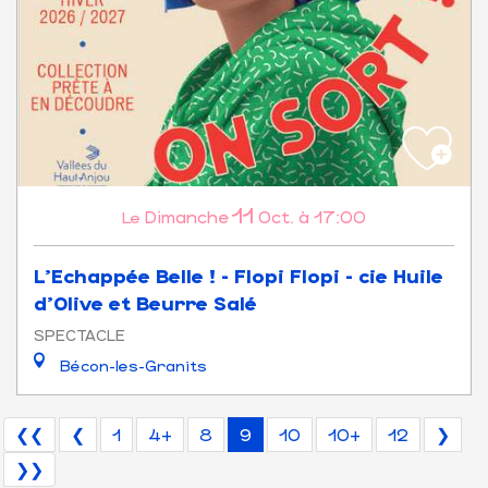
11
Dimanche
Oct.
à 17:00
Le
L'Echappée Belle ! - Flopi Flopi - cie Huile
d'Olive et Beurre Salé
SPECTACLE
Bécon-les-Granits
❮❮
❮
1
4+
8
9
10
10+
12
❯
❯❯