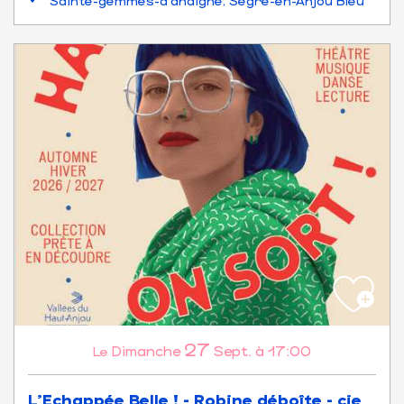
Sainte-gemmes-d'andigné, Segré-en-Anjou Bleu
27
Dimanche
Sept.
à 17:00
Le
L'Echappée Belle ! - Robine déboîte - cie