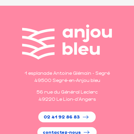
1 esplanade Antoine Glémain - Segré
49500 Segré-en-Anjou bleu
56 rue du Général Leclerc
49220 Le Lion-d'Angers
02 41 92 86 83
contactez-nous