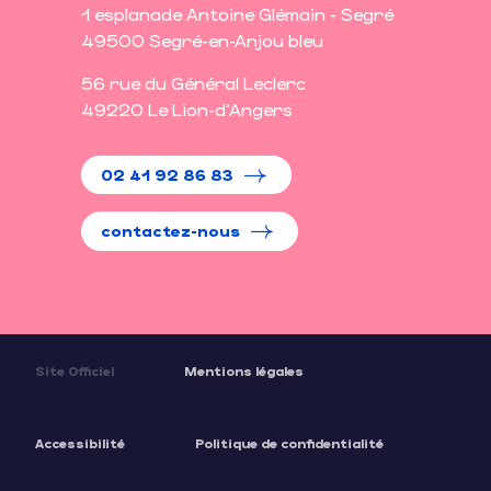
1 esplanade Antoine Glémain - Segré
49500 Segré-en-Anjou bleu
56 rue du Général Leclerc
49220 Le Lion-d'Angers
02 41 92 86 83
contactez-nous
Site Officiel
Mentions légales
Accessibilité
Politique de confidentialité