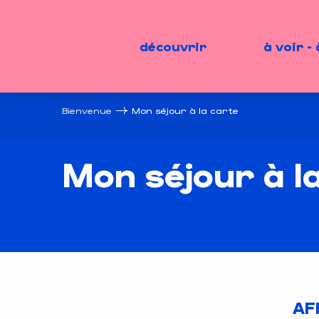
Aller
au
contenu
découvrir
à voir - 
principal
Bienvenue
Mon séjour à la carte
Mon séjour à l
AF