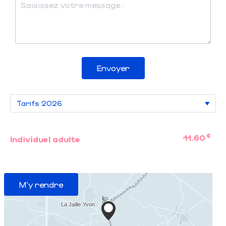
Envoyer
€
11.60
Individuel adulte
M'y rendre