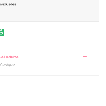
ividuelles
—
uel adulte
if unique