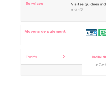
Services
Visites guidées ind
• 1h15
Moyens de paiement
Tarifs
Individ
• Tar