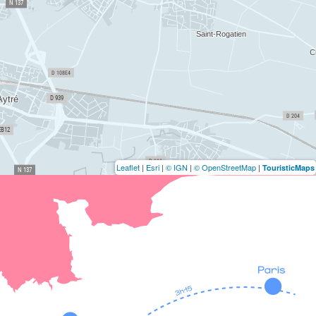
Leaflet
|
Esri
|
© IGN
|
© OpenStreetMap
|
TouristicMaps