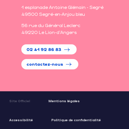
1 esplanade Antoine Glémain - Segré
49500 Segré-en-Anjou bleu
56 rue du Général Leclerc
49220 Le Lion-d'Angers
02 41 92 86 83
contactez-nous
Site Officiel
Mentions légales
Accessibilité
Politique de confidentialité